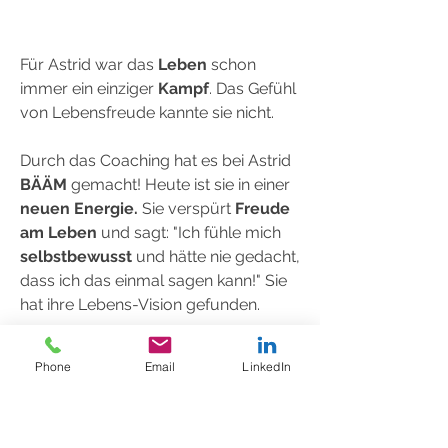
Für Astrid war das
Leben
schon
immer ein einziger
Kampf
. Das Gefühl
von Lebensfreude kannte sie nicht.
Durch das Coaching hat es bei Astrid
BÄÄM
gemacht! Heute ist sie in einer
neuen Energie.
Sie verspürt
Freude
am Leben
und sagt: "Ich fühle mich
selbstbewusst
und hätte nie gedacht,
dass ich das einmal sagen kann!" Sie
hat ihre Lebens-Vision gefunden.
viele weitere Inspirations-Gespräche
mit Klientinnen findest du
hier
Phone
Email
LinkedIn
WEITERE ANGEBOTE