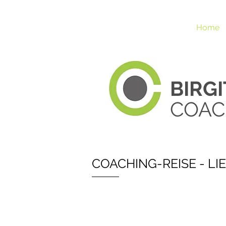
Home
BIRG
COAC
COACHING-REISE - L