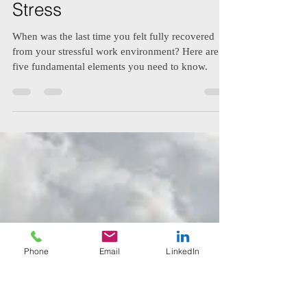
Birgit Ohlin
16. März 2018
7 Min. Lesezeit
Work Recovery: 5
Fundamental Elements to
Recover from Workplace
Phone
Email
LinkedIn
Stress
When was the last time you felt fully recovered
from your stressful work environment? Here are