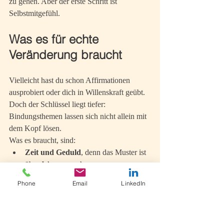
zu gehen. Aber der erste Schritt ist 
Selbstmitgefühl.
Was es für echte 
Veränderung braucht
Vielleicht hast du schon Affirmationen 
ausprobiert oder dich in Willenskraft geübt. 
Doch der Schlüssel liegt tiefer: 
Bindungsthemen lassen sich nicht allein mit 
dem Kopf lösen.
Was es braucht, sind:
Zeit und Geduld
, denn das Muster ist 
über Jahre gewachsen
Eine einfühlsame Begleitung
, weil 
Phone
Email
LinkedIn
Heilung in Verbindung geschieht
Methoden, die den Körper, die 
Gefühle und deine Lebenskraft 