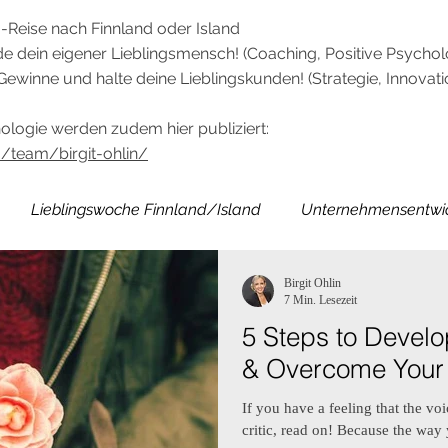
-Reise nach Finnland oder Island
e dein eigener Lieblingsmensch! (Coaching, Positive Psychol
ewinne und halte deine Lieblingskunden! (Strategie, Innovat
ologie werden zudem hier publiziert:
/team/birgit-ohlin/
Lieblingswoche Finnland/Island
Unternehmensentwi
Birgit Ohlin
7 Min. Lesezeit
5 Steps to Devel
& Overcome Your I
If you have a feeling that the v
critic, read on! Because the way y