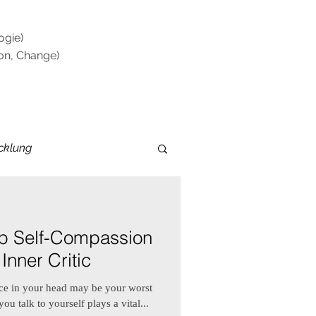
ogie)
ion, Change)
cklung
op Self-Compassion
nner Critic
oice in your head may be your worst
ou talk to yourself plays a vital...